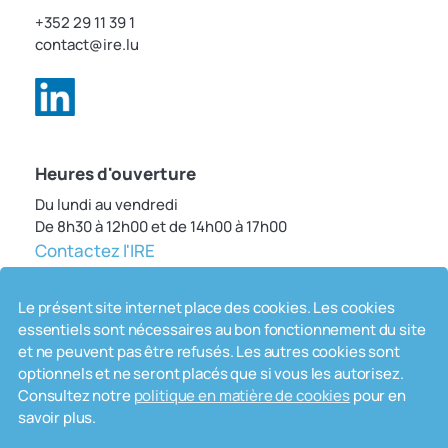
+352 29 11 39 1
contact@ire.lu
Heures d'ouverture
Du lundi au vendredi
De 8h30 à 12h00 et de 14h00 à 17h00
Contactez l'IRE
Le présent site internet place des cookies. Les cookies
essentiels sont nécessaires au bon fonctionnement du site
Consultez la liste des réviseurs d’entreprises et
et ne peuvent pas être refusés. Les autres cookies sont
des cabinets de révision
optionnels et ne seront placés que si vous les autorisez.
Consultez notre
politique en matière de cookies
pour en
savoir plus.